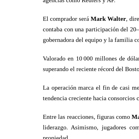
agencias como Reuters y AP
.
El comprador será
Mark Walter
, di
contaba con una participación del 20
gobernadora del equipo y la familia c
Valorado en 10 000 millones de dólar
superando el reciente récord del Bost
La operación marca el fin de casi me
tendencia creciente hacia consorcios c
Entre las reacciones, figuras como
Ma
liderazgo
.
Asimismo, jugadores c
propiedad
.