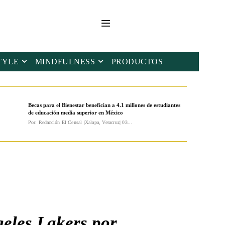
TYLE
MINDFULNESS
PRODUCTOS
Becas para el Bienestar benefician a 4.1 millones de estudiantes
de educación media superior en México
Por: Redacción El Censal |Xalapa, Veracruz| 03...
geles Lakers por