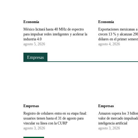
Economía
Economía
México licitará hasta 40 MHz de espectro
Exportaciones mexicanas a
para impulsar redes inteligentes y acelerar la
crecen 13 % y alcanzan 298
industria 4.0
dólares en el primer semes
agosto 5, 2026
agosto 4, 2026
Empresas
Empresas
Empresas
Registro de celulares entra en su etapa final:
Amazon supera los 3 billon
usuarios tienen hasta el 31 de agosto para
valor de mercado impulsada
vincular su línea con la CURP
inteligencia artificial
agosto 3, 2026
agosto 3, 2026