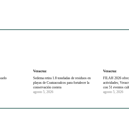
Veracruz
Veracruz
suelo
Sedema retira 1.8 toneladas de residuos en
FILAH 2026 ofrec
playas de Coatzacoalcos para fortalecer la
actividades; Veracr
conservación costera
con 51 eventos cul
agosto 5, 2026
agosto 5, 2026