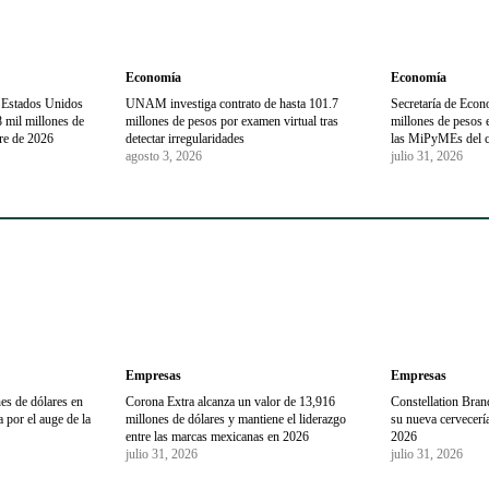
Economía
Economía
 Estados Unidos
UNAM investiga contrato de hasta 101.7
Secretaría de Econ
 mil millones de
millones de pesos por examen virtual tras
millones de pesos e
tre de 2026
detectar irregularidades
las MiPyMEs del c
agosto 3, 2026
julio 31, 2026
Empresas
Empresas
es de dólares en
Corona Extra alcanza un valor de 13,916
Constellation Brand
 por el auge de la
millones de dólares y mantiene el liderazgo
su nueva cervecería
entre las marcas mexicanas en 2026
2026
julio 31, 2026
julio 31, 2026