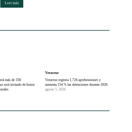
Leer más
Veracruz
erá más de 350
Veracruz registra 1,726 aprehensiones y
uz será invitado de honor
aumenta 154 % las detenciones durante 2026
turales
agosto 5, 2026