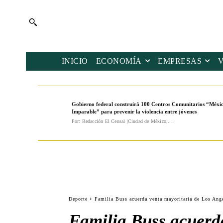
INICIO
ECONOMÍA
EMPRESAS
Gobierno federal construirá 100 Centros Comunitarios “Méxi
Imparable” para prevenir la violencia entre jóvenes
Por: Redacción El Censal |Ciudad de México,...
Deporte
Familia Buss acuerda venta mayoritaria de Los Ange
Familia Buss acuerda