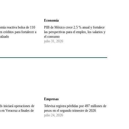
Economía
omía reactiva bolsa de 110
PIB de México crece 2.5 % anual y fortalece
n créditos para fortalecer a
las perspectivas para el empleo, los salarios y
alzado
el consumo
julio 31, 2026
Empresas
s iniciará operaciones de
Televisa registra pérdidas por 497 millones de
 en Veracruz a finales de
pesos en el segundo trimestre de 2026
julio 24, 2026