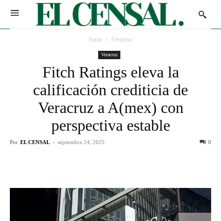
Inicio
Veracruz
Veracruz
Fitch Ratings eleva la
calificación crediticia de
Veracruz a A(mex) con
perspectiva estable
Por
EL CENSAL
-
septiembre 24, 2025
0