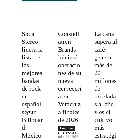
Soda
Constell
La caña
Stereo
ation
supera al
lidera la
Brands
café:
lista de
iniciará
genera
las
operacio
más de
mejores
nes de su
20
bandas
nueva
millones
de rock
cervecerí
de
en
a en
tonelada
español
Veracruz
s al año
según
a finales
y es el
Billboar
de 2026
cultivo
d:
más
Empresas
EL CENSAL
-
México
estratégi
julio 31, 2026