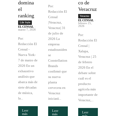
domina
co de
Por:
el
Veracruz
Redacción El
ranking
Veracruz
Censal
EL CENSAL
-
|Veracruz,
Life Style
febrero 25,
2026
EL CENSAL
-
Veracruz| 31
marzo 7, 2026
de julio de
Por:
Por:
2026 La
Redacción El
Redacción El
empresa
Censal |
Censal -
estadouniden
Xalapa,
Nueva York-
se
Veracruz | 25
7 de marzo de
Constellation
de febrero
2026 En un
Brands
2026 En el
exhaustivo
confirmó que
debate sobre
análisis que
su nueva
cuál es el
abarca más de
planta
producto
siete décadas
cervecera en
agrícola más
de música,
Veracruz
importante de
la...
iniciará...
Veracruz,...
Leer
Leer
Leer
más
más
más