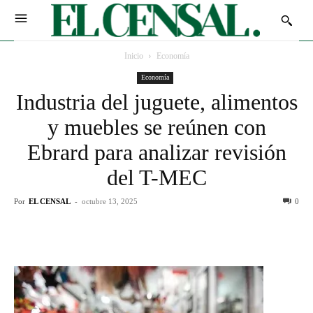
Inicio
Economía
Economía
Industria del juguete, alimentos
y muebles se reúnen con
Ebrard para analizar revisión
del T-MEC
Por
EL CENSAL
-
octubre 13, 2025
0