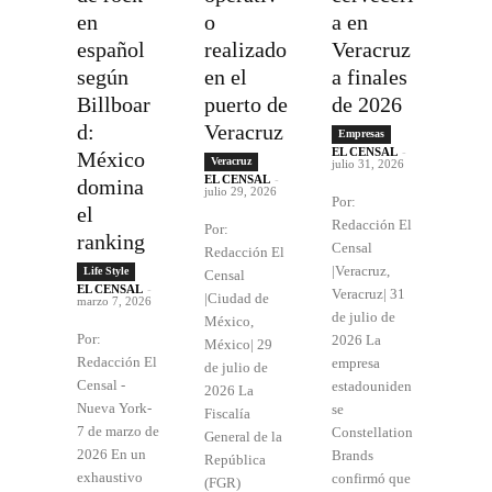
en
o
a en
español
realizado
Veracruz
según
en el
a finales
Billboar
puerto de
de 2026
d:
Veracruz
Empresas
EL CENSAL
-
México
Veracruz
julio 31, 2026
EL CENSAL
-
domina
julio 29, 2026
Por:
el
Redacción El
Por:
ranking
Censal
Redacción El
|Veracruz,
Life Style
Censal
EL CENSAL
-
Veracruz| 31
|Ciudad de
marzo 7, 2026
de julio de
México,
Por:
2026 La
México| 29
Redacción El
empresa
de julio de
Censal -
estadouniden
2026 La
Nueva York-
se
Fiscalía
7 de marzo de
Constellation
General de la
2026 En un
Brands
República
exhaustivo
confirmó que
(FGR)