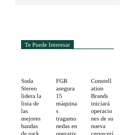
Te Puede Interesar
Soda
FGR
Constell
Stereo
asegura
ation
lidera la
15
Brands
lista de
máquina
iniciará
las
s
operacio
mejores
tragamo
nes de su
bandas
nedas en
nueva
de rock
operativ
cervecerí