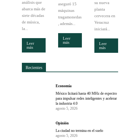
análisis que
su nueva
aseguró 15
abarca más de
planta
máquinas
siete décadas
cervecera en
tragamonedas
de música,
Veracruz
, además...
la...
iniciará...
Leer
más
Leer
Leer
más
más
Recientes
Economía
México licitará hasta 40 MHz de espectro
para impulsar redes inteligentes y acelerar
la industria 4.0
agosto 5, 2026
Opinión
La ciudad no termina en el suelo
agosto 5, 2026