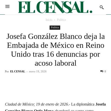
Inicio
Política
Política
Josefa González Blanco deja la
Embajada de México en Reino
Unido tras 16 denuncias por
acoso laboral
Por
EL CENSAL
-
enero 19, 2026
0
Ciudad de México; 19 de enero de 2026.-
La diplomática
Josefa
González Blanco Ortiz-Mena
abandonó su cargo como