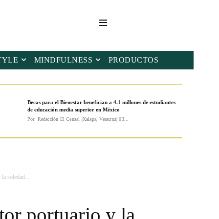
TYLE
MINDFULNESS
PRODUCTOS
Becas para el Bienestar benefician a 4.1 millones de estudiantes
de educación media superior en México
Por: Redacción El Censal |Xalapa, Veracruz| 03...
 la soledad...
tor portuario y la