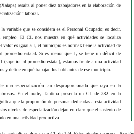
Xalapa) resalta al poner diez trabajadores en la elaboración de
cialización” laboral.
la variable que se considera es el Personal Ocupado; es decir,
 empleo. El CL nos muestra en qué actividades se localiza
l valor es igual a 1, el municipio es normal: tiene la actividad de
al promedio estatal. Si es menor que 1, se tiene un déficit de
1 (superior al promedio estatal), estamos frente a una actividad
os y define en qué trabajan los habitantes de ese municipio.
de una especialización tan desproporcionada que raya en la
brosos. En el norte, Tantima presenta un CL de 282 en la
gnifica que la proporción de personas dedicadas a esta actividad
stos niveles de especialización dejan en claro que el sustento de
ado en una actividad productiva.
a acuicultura alcanza un CL de 124. Estos niveles de especialización