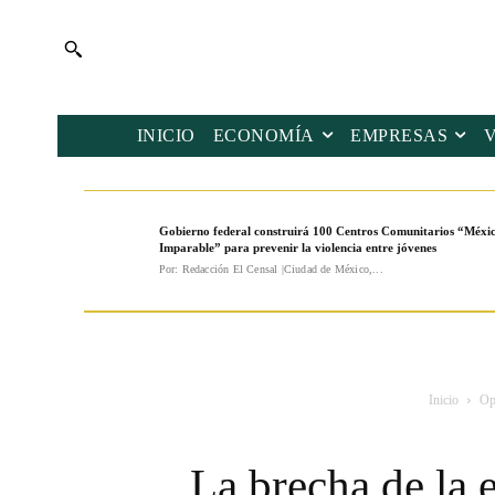
INICIO
ECONOMÍA
EMPRESAS
Gobierno federal construirá 100 Centros Comunitarios “Méxi
Imparable” para prevenir la violencia entre jóvenes
Por: Redacción El Censal |Ciudad de México,...
Inicio
Op
La brecha de la e