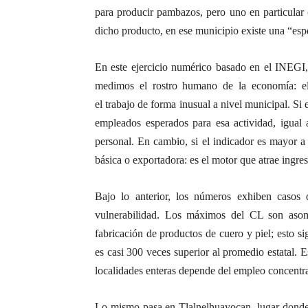
para producir pambazos, pero uno en particular (
dicho producto, en ese municipio existe una “espe
En este ejercicio numérico basado en el INEGI, 
medimos el rostro humano de la economía: el
el trabajo de forma inusual a nivel municipal. Si e
empleados esperados para esa actividad, igual 
personal. En cambio, si el indicador es mayor a 
básica o exportadora: es el motor que atrae ingres
Bajo lo anterior, los números exhiben casos 
vulnerabilidad. Los máximos del CL son asom
fabricación de productos de cuero y piel; esto si
es casi 300 veces superior al promedio estatal. E
localidades enteras depende del empleo concentr
Lo mismo pasa en Tlalnelhuayocan, lugar donde l