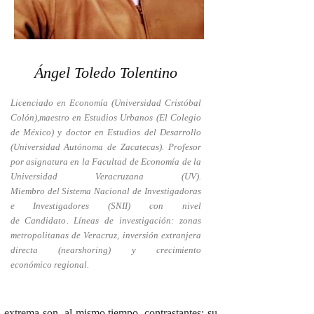
Ángel
Toledo Tolentino
L
icenciado en Economía (Universidad Cristóbal
Colón)
,
maestro en Estudios Urbanos (El Colegio
de México)
y d
octor en Estudios del Desarrollo
(U
niversidad
A
utónoma de
Z
acatecas
)
.
Profesor
por asignatura en la Facultad de Economía de la
Universidad Veracruzana
(UV)
.
Miembro
del
S
istema
N
acional de
I
nvestigadoras
e
I
nvestigadores (SNII) con nivel
de
Candidato
.
Líneas de investigación:
zonas
metropolitanas
de Veracruz
, inversión extranjera
directa
(
nearshoring
)
y
crecimiento
económico
regional
.
 extrema son, al mismo tiempo, contrastantes: su