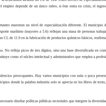
el empleo depende de un único rubro, si éste entra en crisis, el ingre
tantes muestran un nivel de especialización diferente. El municipio 
ansporte marítimo (mayores a 5.6) reflejan una masa de personas trabaj
un CL de 11.9 en la fabricación de productos químicos básicos, reafirma
o. No refleja picos de tres dígitos, sino una base diversificada en co
nstituye como el núcleo intelectual y administrativo que emplea a profes
 silencios preocupantes. Hay varios municipios con nula o poca presen
icipios donde la palabra industria solo se aprecia en los libros de texto
necesario diseñar políticas públicas sectoriales que integren la diversid