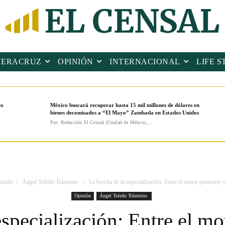
VERACRUZ
OPINIÓN
INTERNACIONAL
LIFE S
co
México buscará recuperar hasta 15 mil millones de dólares en
bienes decomisados a “El Mayo” Zambada en Estados Unidos
Por: Redacción El Censal |Ciudad de México,...
inión
Ángel Toledo Tolentino
La brecha de la especialización: Entre el motor portuario y
Opinión
Ángel Toledo Tolentino
specialización: Entre el mo