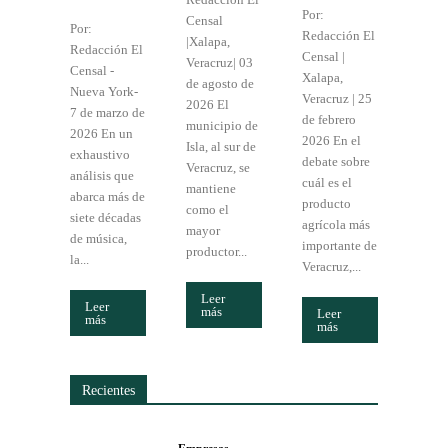
Por:
Censal
Por:
Redacción El
|Xalapa,
Redacción El
Censal |
Veracruz| 03
Censal -
Xalapa,
de agosto de
Nueva York-
Veracruz | 25
2026 El
7 de marzo de
de febrero
municipio de
2026 En un
2026 En el
Isla, al sur de
exhaustivo
debate sobre
Veracruz, se
análisis que
cuál es el
mantiene
abarca más de
producto
como el
siete décadas
agrícola más
mayor
de música,
importante de
productor...
la...
Veracruz,...
Leer
Leer
más
Leer
más
más
Recientes