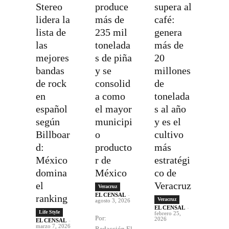
Stereo
produce
supera al
lidera la
más de
café:
lista de
235 mil
genera
las
tonelada
más de
mejores
s de piña
20
bandas
y se
millones
de rock
consolid
de
en
a como
tonelada
español
el mayor
s al año
según
municipi
y es el
Billboar
o
cultivo
d:
producto
más
México
r de
estratégi
domina
México
co de
el
Veracruz
Veracruz
EL CENSAL
-
ranking
Veracruz
agosto 3, 2026
EL CENSAL
-
Life Style
febrero 25,
Por:
2026
EL CENSAL
-
marzo 7, 2026
Redacción El