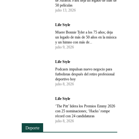
de Jurassic Park deja un legado de más de
50 películas
julio 13, 2026
Life Style
Muere Bonnie Tyler a los 75 años; deja
un legado de más de 50 años en la música
y un himno con más de...
julio 9, 2026
Life Style
Podcasts impulsan nuevo negocio para
futbolistas después del retiro profesional
deportivo hoy
julio 8, 2026
Life Style
‘The Pitt’ lidera los Premios Emmy 2026
con 25 nominaciones; ‘Hacks’ rompe
récord con 24 candidaturas
julio 8, 2026
Deporte