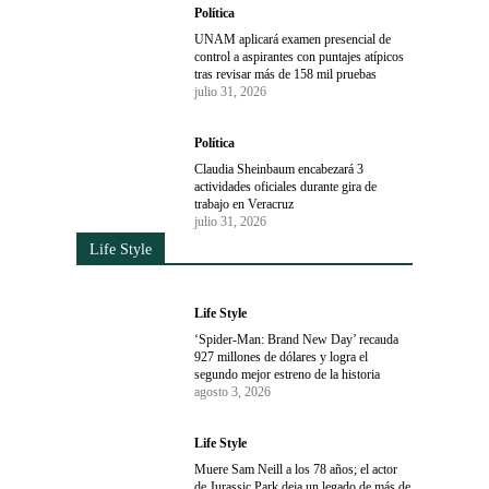
Política
UNAM aplicará examen presencial de
control a aspirantes con puntajes atípicos
tras revisar más de 158 mil pruebas
julio 31, 2026
Política
Claudia Sheinbaum encabezará 3
actividades oficiales durante gira de
trabajo en Veracruz
julio 31, 2026
Life Style
Life Style
‘Spider-Man: Brand New Day’ recauda
927 millones de dólares y logra el
segundo mejor estreno de la historia
agosto 3, 2026
Life Style
Muere Sam Neill a los 78 años; el actor
de Jurassic Park deja un legado de más de