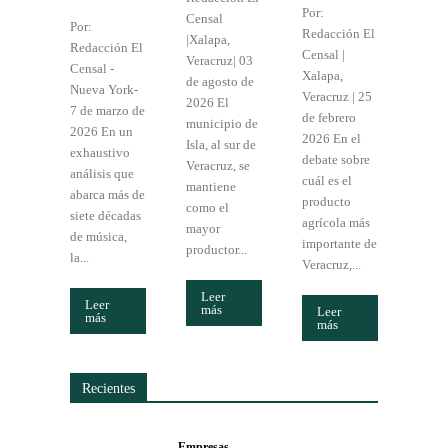
Por:
Censal
Por:
Redacción El
|Xalapa,
Redacción El
Censal |
Veracruz| 03
Censal -
Xalapa,
de agosto de
Nueva York-
Veracruz | 25
2026 El
7 de marzo de
de febrero
municipio de
2026 En un
2026 En el
Isla, al sur de
exhaustivo
debate sobre
Veracruz, se
análisis que
cuál es el
mantiene
abarca más de
producto
como el
siete décadas
agrícola más
mayor
de música,
importante de
productor...
la...
Veracruz,...
Leer
Leer
más
Leer
más
más
Recientes
Empresas