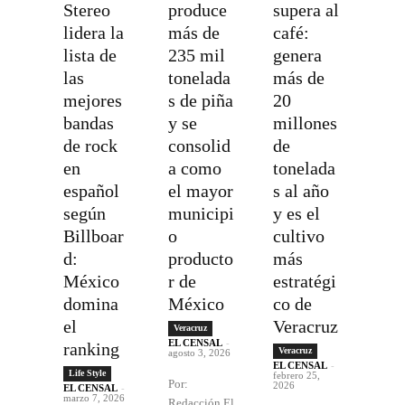
Stereo
produce
supera al
lidera la
más de
café:
lista de
235 mil
genera
las
tonelada
más de
mejores
s de piña
20
bandas
y se
millones
de rock
consolid
de
en
a como
tonelada
español
el mayor
s al año
según
municipi
y es el
Billboar
o
cultivo
d:
producto
más
México
r de
estratégi
domina
México
co de
el
Veracruz
Veracruz
EL CENSAL
-
ranking
Veracruz
agosto 3, 2026
EL CENSAL
-
Life Style
febrero 25,
Por:
2026
EL CENSAL
-
marzo 7, 2026
Redacción El