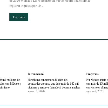
de 2026 Mercado Libre alcanzó un nuevo récord financiero al
registrar ingresos por 10...
Leer más
Internacional
Empresas
0 mil millones de
Hiroshima conmemora 81 años del
Nu México inicia 
trales con México y
bombardeo atómico que dejó más de 140 mil
con más de 15 millo
ecimiento
víctimas y renueva llamado al desarme nuclear
convierte en el may
agosto 6, 2026
agosto 6, 2026