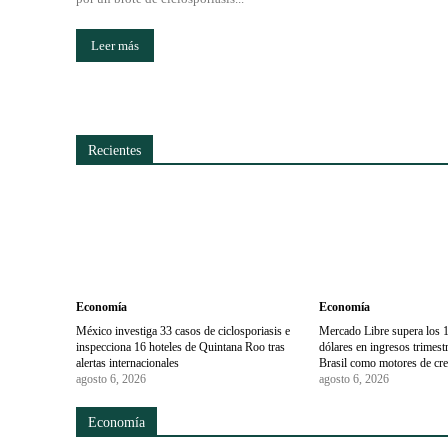
Leer más
Recientes
Economía
Economía
México investiga 33 casos de ciclosporiasis e
Mercado Libre supera los 1
inspecciona 16 hoteles de Quintana Roo tras
dólares en ingresos trimes
alertas internacionales
Brasil como motores de cr
agosto 6, 2026
agosto 6, 2026
Economía