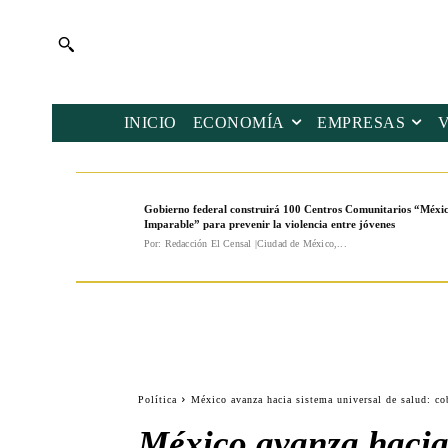
INICIO
ECONOMÍA
EMPRESAS
Gobierno federal construirá 100 Centros Comunitarios “Méxi
Imparable” para prevenir la violencia entre jóvenes
Por: Redacción El Censal |Ciudad de México,...
Política
México avanza hacia sistema universal de salud: co
México avanza hacia 