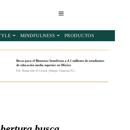
TYLE
MINDFULNESS
PRODUCTOS
Becas para el Bienestar benefician a 4.1 millones de estudiantes
de educación media superior en México
Por: Redacción El Censal |Xalapa, Veracruz| 03...
obertura busca