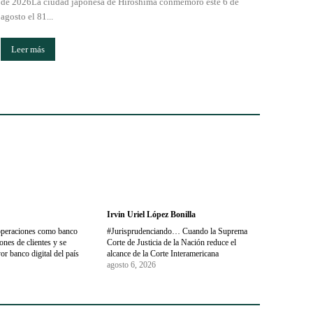
de 2026La ciudad japonesa de Hiroshima conmemoró este 6 de
agosto el 81...
Leer más
Irvin Uriel López Bonilla
operaciones como banco
#Jurisprudenciando… Cuando la Suprema
nes de clientes y se
Corte de Justicia de la Nación reduce el
or banco digital del país
alcance de la Corte Interamericana
agosto 6, 2026