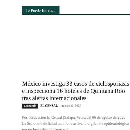
Te Puede Interesar
México investiga 33 casos de ciclosporiasis
e inspecciona 16 hoteles de Quintana Roo
tras alertas internacionales
EL CENSAL
-
agosto 6, 2026
Economía
Por: Redacción El Censal |Xalapa, Veracruz| 06 de agosto de 2026
La Secretaría de Salud mantiene activa la vigilancia epidemiológica
por un brote de ciclosporiasis...