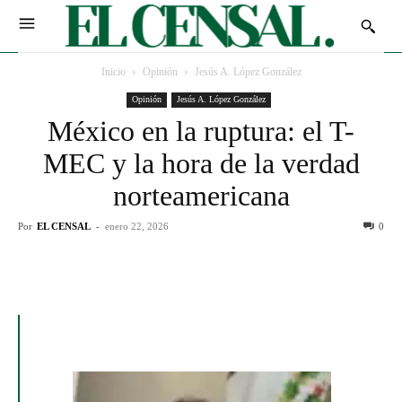
Inicio
Opinión
Jesús A. López González
Opinión
Jesús A. López González
México en la ruptura: el T-
MEC y la hora de la verdad
norteamericana
Por
EL CENSAL
-
enero 22, 2026
0