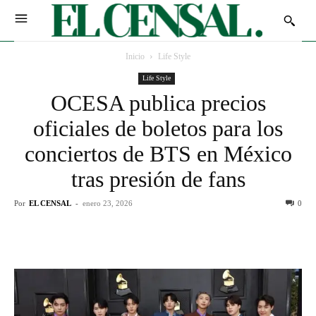
Inicio
Life Style
Life Style
OCESA publica precios
oficiales de boletos para los
conciertos de BTS en México
tras presión de fans
Por
EL CENSAL
-
enero 23, 2026
0