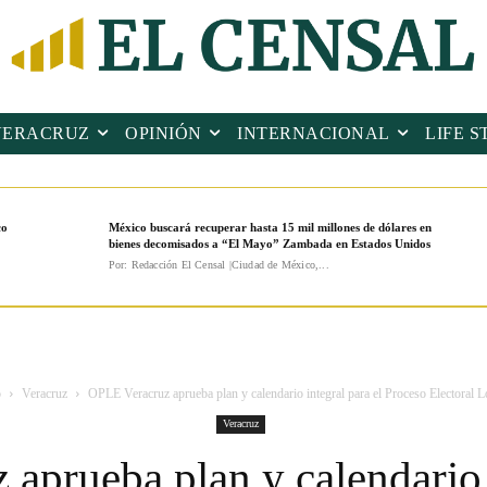
VERACRUZ
OPINIÓN
INTERNACIONAL
LIFE S
co
México buscará recuperar hasta 15 mil millones de dólares en
bienes decomisados a “El Mayo” Zambada en Estados Unidos
Por: Redacción El Censal |Ciudad de México,...
o
Veracruz
OPLE Veracruz aprueba plan y calendario integral para el Proceso Electoral Lo
Veracruz
aprueba plan y calendario i