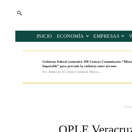
INICIO
ECONOMÍA
EMPRESAS
Gobierno federal construirá 100 Centros Comunitarios “Méxi
Imparable” para prevenir la violencia entre jóvenes
Por: Redacción El Censal |Ciudad de México,...
Inici
OPLE Veracruz 