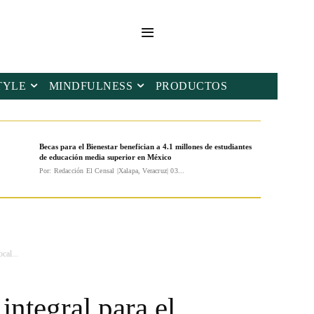
TYLE
MINDFULNESS
PRODUCTOS
Becas para el Bienestar benefician a 4.1 millones de estudiantes
de educación media superior en México
Por: Redacción El Censal |Xalapa, Veracruz| 03...
cal...
ntegral para el