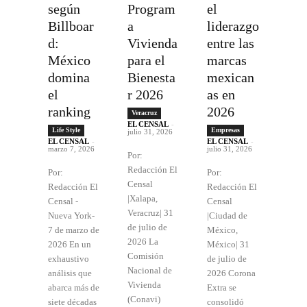
según
Program
el
Billboar
a
liderazgo
d:
Vivienda
entre las
México
para el
marcas
domina
Bienesta
mexican
el
r 2026
as en
ranking
2026
Veracruz
EL CENSAL
-
Life Style
Empresas
julio 31, 2026
EL CENSAL
-
EL CENSAL
-
marzo 7, 2026
julio 31, 2026
Por:
Redacción El
Por:
Por:
Censal
Redacción El
Redacción El
|Xalapa,
Censal -
Censal
Veracruz| 31
Nueva York-
|Ciudad de
de julio de
7 de marzo de
México,
2026 La
2026 En un
México| 31
Comisión
exhaustivo
de julio de
Nacional de
análisis que
2026 Corona
Vivienda
abarca más de
Extra se
(Conavi)
siete décadas
consolidó