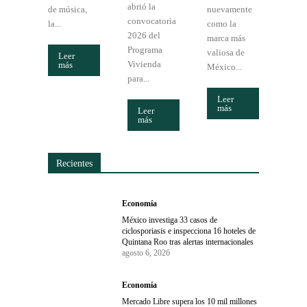
abrió la
de música,
nuevamente
convocatoria
la...
como la
2026 del
marca más
Programa
valiosa de
Leer
Vivienda
más
México...
para...
Leer
más
Leer
más
Recientes
Economía
México investiga 33 casos de
ciclosporiasis e inspecciona 16 hoteles de
Quintana Roo tras alertas internacionales
agosto 6, 2026
Economía
Mercado Libre supera los 10 mil millones