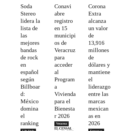
Soda
Conavi
Corona
Stereo
abre
Extra
lidera la
registro
alcanza
lista de
en 15
un valor
las
municipi
de
mejores
os de
13,916
bandas
Veracruz
millones
de rock
para
de
en
acceder
dólares y
español
al
mantiene
según
Program
el
Billboar
a
liderazgo
d:
Vivienda
entre las
México
para el
marcas
domina
Bienesta
mexican
el
r 2026
as en
ranking
2026
Veracruz
EL CENSAL
-
Life Style
Empresas