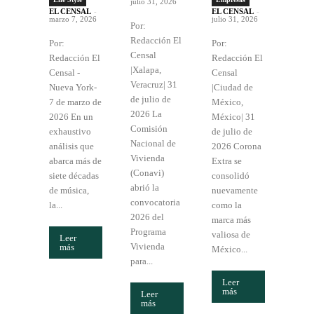
julio 31, 2026
EL CENSAL
-
EL CENSAL
-
marzo 7, 2026
julio 31, 2026
Por:
Redacción El
Por:
Por:
Censal
Redacción El
Redacción El
|Xalapa,
Censal -
Censal
Veracruz| 31
Nueva York-
|Ciudad de
de julio de
7 de marzo de
México,
2026 La
2026 En un
México| 31
Comisión
exhaustivo
de julio de
Nacional de
análisis que
2026 Corona
Vivienda
abarca más de
Extra se
(Conavi)
siete décadas
consolidó
abrió la
de música,
nuevamente
convocatoria
la...
como la
2026 del
marca más
Programa
valiosa de
Leer
Vivienda
más
México...
para...
Leer
más
Leer
más