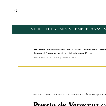
INICIO
ECONOMÍA
EMPRESAS
Gobierno federal construirá 100 Centros Comunitarios “Méxi
Imparable” para prevenir la violencia entre jóvenes
Por: Redacción El Censal |Ciudad de México,...
Veracruz
Puerto de Veracruz cierra navegación menor por vie
Puerto de Veracruz c