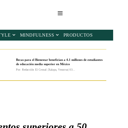
TYLE
MINDFULNESS
PRODUCTOS
Becas para el Bienestar benefician a 4.1 millones de estudiantes
de educación media superior en México
Por: Redacción El Censal |Xalapa, Veracruz| 03...
entos superiores a 50