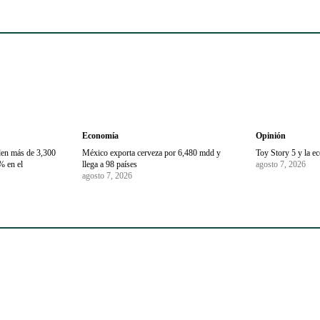
Economía
Opinión
den más de 3,300
México exporta cerveza por 6,480 mdd y
Toy Story 5 y la e
% en el
llega a 98 países
agosto 7, 2026
agosto 7, 2026