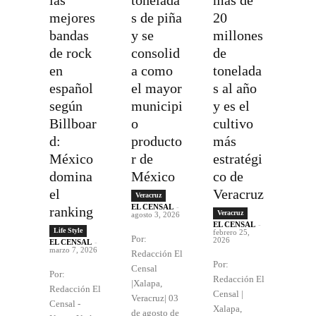
mejores
s de piña
20
bandas
y se
millones
de rock
consolid
de
en
a como
tonelada
español
el mayor
s al año
según
municipi
y es el
Billboar
o
cultivo
d:
producto
más
México
r de
estratégi
domina
México
co de
el
Veracruz
Veracruz
EL CENSAL
-
ranking
Veracruz
agosto 3, 2026
EL CENSAL
-
Life Style
febrero 25,
Por:
2026
EL CENSAL
-
marzo 7, 2026
Redacción El
Por:
Censal
Por:
Redacción El
|Xalapa,
Redacción El
Censal |
Veracruz| 03
Censal -
Xalapa,
de agosto de