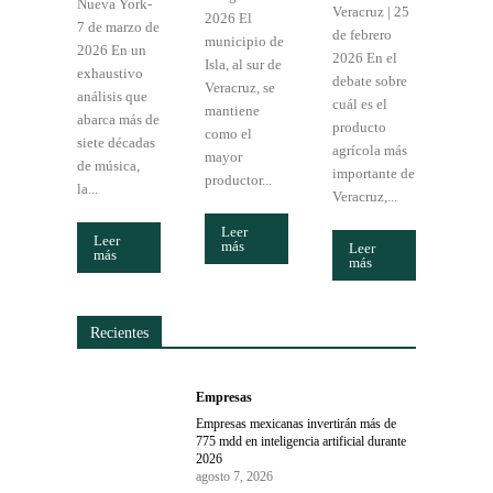
Nueva York-
Veracruz | 25
2026 El
7 de marzo de
de febrero
municipio de
2026 En un
2026 En el
Isla, al sur de
exhaustivo
debate sobre
Veracruz, se
análisis que
cuál es el
mantiene
abarca más de
producto
como el
siete décadas
agrícola más
mayor
de música,
importante de
productor...
la...
Veracruz,...
Leer
Leer
más
Leer
más
más
Recientes
Empresas
Empresas mexicanas invertirán más de
775 mdd en inteligencia artificial durante
2026
agosto 7, 2026