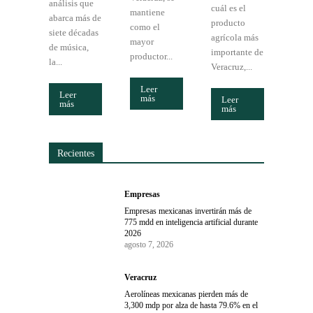
análisis que
cuál es el
mantiene
abarca más de
producto
como el
siete décadas
agrícola más
mayor
de música,
importante de
productor...
la...
Veracruz,...
Leer
Leer
más
Leer
más
más
Recientes
Empresas
Empresas mexicanas invertirán más de
775 mdd en inteligencia artificial durante
2026
agosto 7, 2026
Veracruz
Aerolíneas mexicanas pierden más de
3,300 mdp por alza de hasta 79.6% en el