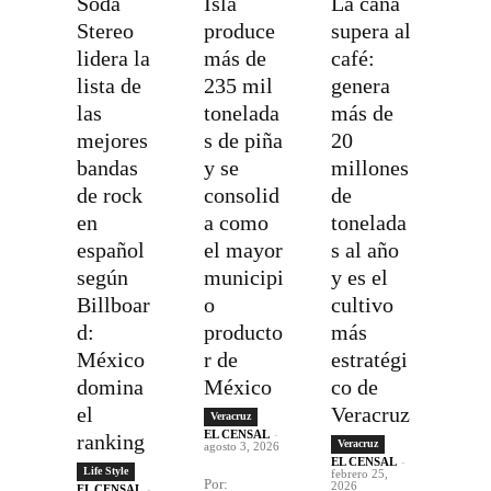
Soda
Isla
La caña
Stereo
produce
supera al
lidera la
más de
café:
lista de
235 mil
genera
las
tonelada
más de
mejores
s de piña
20
bandas
y se
millones
de rock
consolid
de
en
a como
tonelada
español
el mayor
s al año
según
municipi
y es el
Billboar
o
cultivo
d:
producto
más
México
r de
estratégi
domina
México
co de
el
Veracruz
Veracruz
EL CENSAL
-
ranking
Veracruz
agosto 3, 2026
EL CENSAL
-
Life Style
febrero 25,
Por:
2026
EL CENSAL
-