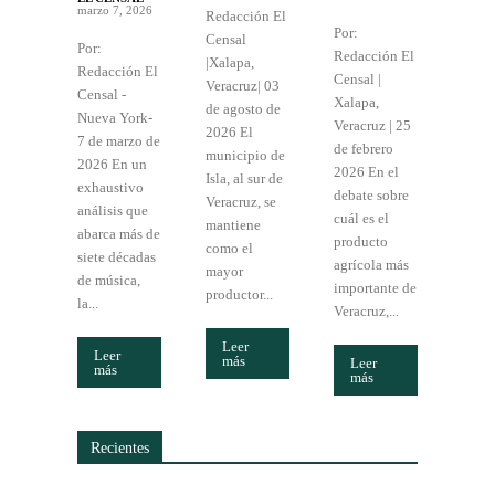
marzo 7, 2026
Redacción El
Por:
Censal
Por:
Redacción El
|Xalapa,
Redacción El
Censal |
Veracruz| 03
Censal -
Xalapa,
de agosto de
Nueva York-
Veracruz | 25
2026 El
7 de marzo de
de febrero
municipio de
2026 En un
2026 En el
Isla, al sur de
exhaustivo
debate sobre
Veracruz, se
análisis que
cuál es el
mantiene
abarca más de
producto
como el
siete décadas
agrícola más
mayor
de música,
importante de
productor...
la...
Veracruz,...
Leer
Leer
más
Leer
más
más
Recientes