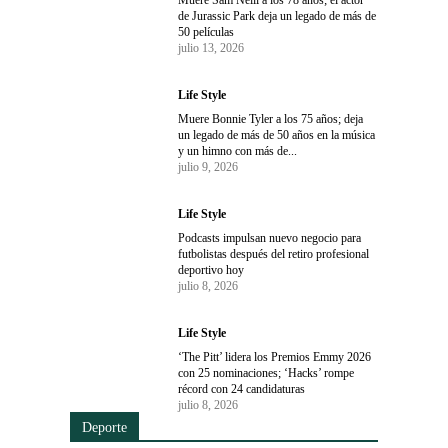
Muere Sam Neill a los 78 años; el actor
de Jurassic Park deja un legado de más de
50 películas
julio 13, 2026
Life Style
Muere Bonnie Tyler a los 75 años; deja
un legado de más de 50 años en la música
y un himno con más de...
julio 9, 2026
Life Style
Podcasts impulsan nuevo negocio para
futbolistas después del retiro profesional
deportivo hoy
julio 8, 2026
Life Style
‘The Pitt’ lidera los Premios Emmy 2026
con 25 nominaciones; ‘Hacks’ rompe
récord con 24 candidaturas
julio 8, 2026
Deporte