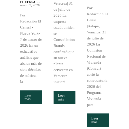
EL CENSAL
-
Veracruz| 31
marzo 7, 2026
Por:
de julio de
Redacción El
Por:
2026 La
Censal
Redacción El
empresa
|Xalapa,
Censal -
estadouniden
Veracruz| 31
Nueva York-
se
de julio de
7 de marzo de
Constellation
2026 La
2026 En un
Brands
Comisión
exhaustivo
confirmó que
Nacional de
análisis que
su nueva
Vivienda
abarca más de
planta
(Conavi)
siete décadas
cervecera en
abrió la
de música,
Veracruz
convocatoria
la...
iniciará...
2026 del
Programa
Leer
Leer
Vivienda
más
más
para...
Leer
más