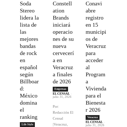
Soda
Constell
Conavi
Stereo
ation
abre
lidera la
Brands
registro
lista de
iniciará
en 15
las
operacio
municipi
mejores
nes de su
os de
bandas
nueva
Veracruz
de rock
cervecerí
para
en
a en
acceder
español
Veracruz
al
según
a finales
Program
Billboar
de 2026
a
d:
Vivienda
Empresas
EL CENSAL
-
México
para el
julio 31, 2026
domina
Bienesta
Por:
el
r 2026
Redacción El
ranking
Veracruz
Censal
EL CENSAL
-
|Veracruz,
Life Style
julio 31, 2026