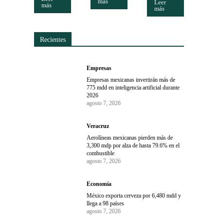
más
Leer
más
más
Recientes
Empresas
Empresas mexicanas invertirán más de
775 mdd en inteligencia artificial durante
2026
agosto 7, 2026
Veracruz
Aerolíneas mexicanas pierden más de
3,300 mdp por alza de hasta 79.6% en el
combustible
agosto 7, 2026
Economía
México exporta cerveza por 6,480 mdd y
llega a 98 países
agosto 7, 2026