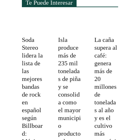
Te Puede Interesar
Soda
Isla
La caña
Stereo
produce
supera al
lidera la
más de
café:
lista de
235 mil
genera
las
tonelada
más de
mejores
s de piña
20
bandas
y se
millones
de rock
consolid
de
en
a como
tonelada
español
el mayor
s al año
según
municipi
y es el
Billboar
o
cultivo
d:
producto
más