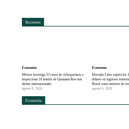
Recientes
Economía
Economía
México investiga 33 casos de ciclosporiasis e
Mercado Libre supera los 1
inspecciona 16 hoteles de Quintana Roo tras
dólares en ingresos trimes
alertas internacionales
Brasil como motores de cr
agosto 6, 2026
agosto 6, 2026
Economía