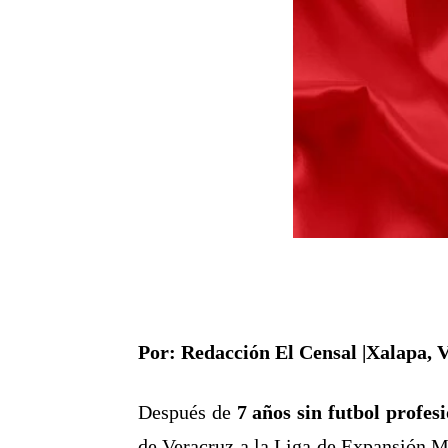
Por: Redacción El Censal |Xalapa, 
Después de
7 años sin futbol profes
de Veracruz a la Liga de Expansión M