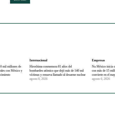
Internacional
Empresas
0 mil millones de
Hiroshima conmemora 81 años del
Nu México inicia 
trales con México y
bombardeo atómico que dejó más de 140 mil
con más de 15 millo
ecimiento
víctimas y renueva llamado al desarme nuclear
convierte en el may
agosto 6, 2026
agosto 6, 2026