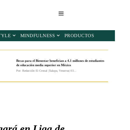
TYLE
MINDFULNESS
PRODUCTOS
Becas para el Bienestar benefician a 4.1 millones de estudiantes
de educación media superior en México
Por: Redacción El Censal |Xalapa, Veracruz| 03...
ugará en Liga de