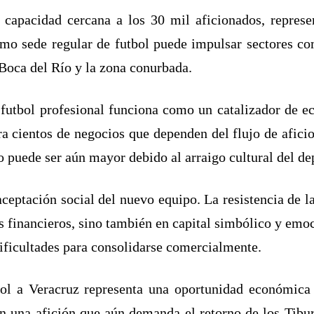
 capacidad cercana a los 30 mil aficionados, represe
mo sede regular de futbol puede impulsar sectores com
Boca del Río y la zona conurbada.
futbol profesional funciona como un catalizador de e
ara cientos de negocios que dependen del flujo de afici
o puede ser aún mayor debido al arraigo cultural del de
 aceptación social del nuevo equipo. La resistencia de l
s financieros, sino también en capital simbólico y emoc
dificultades para consolidarse comercialmente.
tbol a Veracruz representa una oportunidad económica
 con una afición que aún demanda el retorno de los Tib