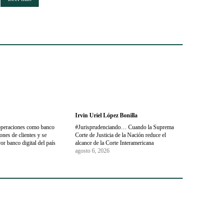
Irvin Uriel López Bonilla
operaciones como banco
#Jurisprudenciando… Cuando la Suprema
nes de clientes y se
Corte de Justicia de la Nación reduce el
or banco digital del país
alcance de la Corte Interamericana
agosto 6, 2026