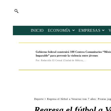
INICIO
ECONOMÍA
EMPRESAS
Gobierno federal construirá 100 Centros Comunitarios “Méxi
Imparable” para prevenir la violencia entre jóvenes
Por: Redacción El Censal |Ciudad de México,...
Deporte
Regresa el fútbol a Veracruz tras 7 años: Piratas j
Regresa el fútbol a V