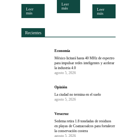
Leer
más
Leer
Leer
más
más
Recientes
Economía
México licitará hasta 40 MHz de espectro
para impulsar redes inteligentes y acelerar
la industria 4.0
agosto 5, 2026
Opinión
La ciudad no termina en el suelo
agosto 5, 2026
Veracruz
Sedema retira 1.8 toneladas de residuos
en playas de Coatzacoalcos para fortalecer
la conservación costera
agosto 5, 2026