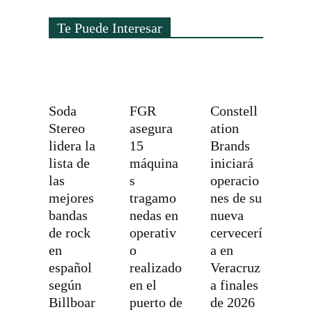
Te Puede Interesar
Soda
FGR
Constell
Stereo
asegura
ation
lidera la
15
Brands
lista de
máquina
iniciará
las
s
operacio
mejores
tragamo
nes de su
bandas
nedas en
nueva
de rock
operativ
cervecerí
en
o
a en
español
realizado
Veracruz
según
en el
a finales
Billboar
puerto de
de 2026