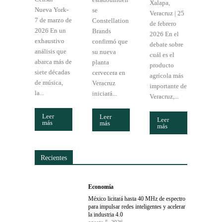
Xalapa,
Nueva York-
se
Veracruz | 25
7 de marzo de
Constellation
de febrero
2026 En un
Brands
2026 En el
exhaustivo
confirmó que
debate sobre
análisis que
su nueva
cuál es el
abarca más de
planta
producto
siete décadas
cervecera en
agrícola más
de música,
Veracruz
importante de
la...
iniciará...
Veracruz,...
Leer
Leer
Leer
más
más
más
Recientes
Economía
México licitará hasta 40 MHz de espectro
para impulsar redes inteligentes y acelerar
la industria 4.0