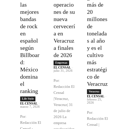
las
operacio
más de
mejores
nes de su
20
bandas
nueva
millones
de rock
cervecerí
de
en
a en
tonelada
español
Veracruz
s al año
según
a finales
y es el
Billboar
de 2026
cultivo
d:
más
Empresas
EL CENSAL
-
México
estratégi
julio 31, 2026
domina
co de
Por:
el
Veracruz
Redacción El
ranking
Veracruz
Censal
EL CENSAL
-
|Veracruz,
Life Style
febrero 25,
2026
EL CENSAL
-
Veracruz| 31
marzo 7, 2026
de julio de
Por:
Por:
2026 La
Redacción El
Redacción El
empresa
Censal |
Censal -
estadouniden