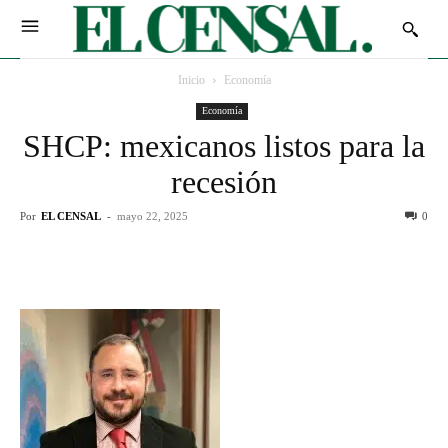
Inicio
Economía
Economía
SHCP: mexicanos listos para la
recesión
Por
EL CENSAL
-
mayo 22, 2025
0