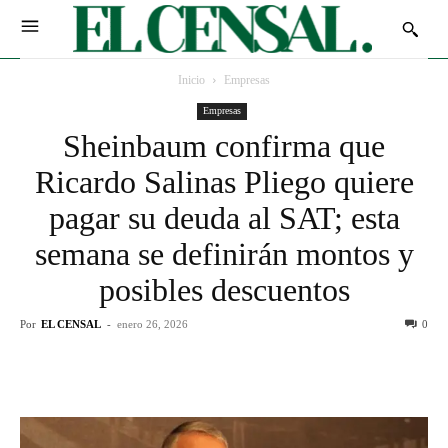
Inicio
Empresas
Empresas
Sheinbaum confirma que
Ricardo Salinas Pliego quiere
pagar su deuda al SAT; esta
semana se definirán montos y
posibles descuentos
Por
EL CENSAL
-
enero 26, 2026
0