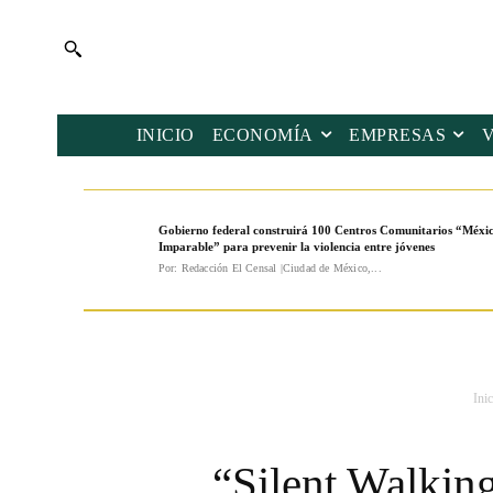
INICIO
ECONOMÍA
EMPRESAS
Gobierno federal construirá 100 Centros Comunitarios “Méxi
Imparable” para prevenir la violencia entre jóvenes
Por: Redacción El Censal |Ciudad de México,...
Inic
“Silent Walkin