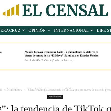
VERACRUZ
OPINIÓN
INTERNACIONAL
LIFE S
co
México buscará recuperar hasta 15 mil millones de dólares en
bienes decomisados a “El Mayo” Zambada en Estados Unidos
Por: Redacción El Censal |Ciudad de México,...
io
Mindfulness
“Silent Walking”: la tendencia de TikTok que promueve la atención plena 
Mindfulness
g”: la tendencia de TikTok 