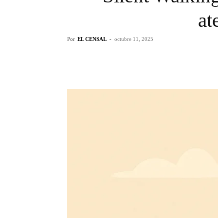
at
Por
EL CENSAL
-
octubre 11, 2025