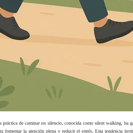
 práctica de caminar en silencio, conocida como silent walking, ha 
 fomentar la atención plena y reducir el estrés. Esta tendencia invit