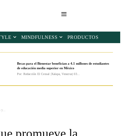
TYLE
MINDFULNESS
PRODUCTOS
Becas para el Bienestar benefician a 4.1 millones de estudiantes
de educación media superior en México
Por: Redacción El Censal |Xalapa, Veracruz| 03...
y...
que promueve la