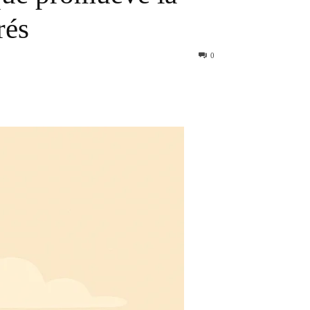
rés
0