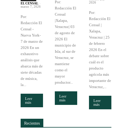
Por:
2026
EL CENSAL
-
marzo 7, 2026
Redacción El
Por:
Censal
Por:
Redacción El
|Xalapa,
Redacción El
Censal |
Veracruz| 03
Censal -
Xalapa,
de agosto de
Nueva York-
Veracruz | 25
2026 El
7 de marzo de
de febrero
municipio de
2026 En un
2026 En el
Isla, al sur de
exhaustivo
debate sobre
Veracruz, se
análisis que
cuál es el
mantiene
abarca más de
producto
como el
siete décadas
agrícola más
mayor
de música,
importante de
productor...
la...
Veracruz,...
Leer
Leer
más
Leer
más
más
Recientes