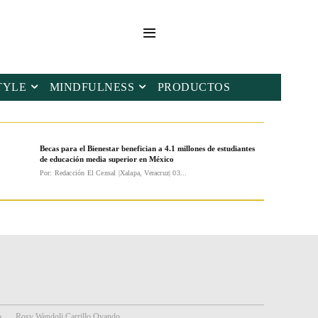
TYLE
MINDFULNESS
PRODUCTOS
Becas para el Bienestar benefician a 4.1 millones de estudiantes
de educación media superior en México
Por: Redacción El Censal |Xalapa, Veracruz| 03...
o
Rosy Wendoli Carrillo Ovando