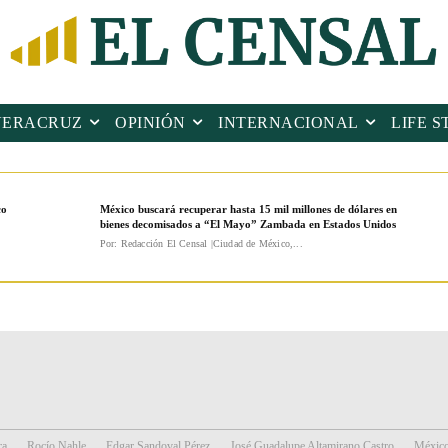
VERACRUZ
OPINIÓN
INTERNACIONAL
LIFE S
co
México buscará recuperar hasta 15 mil millones de dólares en
bienes decomisados a “El Mayo” Zambada en Estados Unidos
Por: Redacción El Censal |Ciudad de México,...
ra
Rocío Nahle
Edgar Sandoval Pérez
José Guadalupe Altamirano Castro
Méxic