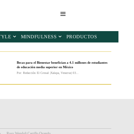
TYLE
MINDFULNESS
PRODUCTOS
Becas para el Bienestar benefician a 4.1 millones de estudiantes
de educación media superior en México
Por: Redacción El Censal |Xalapa, Veracruz| 03...
o
Rosy Wendoli Carrillo Ovando