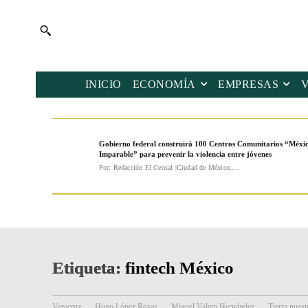
INICIO
ECONOMÍA
EMPRESAS
Gobierno federal construirá 100 Centros Comunitarios “Méxi
Imparable” para prevenir la violencia entre jóvenes
Por: Redacción El Censal |Ciudad de México,...
Etiqueta:
fintech México
Veracruz
Hugo López Rosas
Miguel Valera Hernández
Tierra nuest