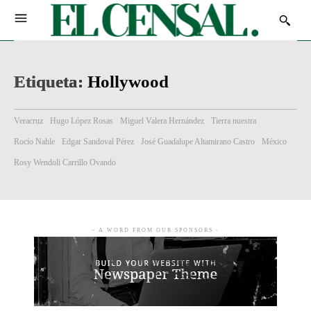
Etiqueta:
Hollywood
Veracruz
Hugo López Rosas
Miguel Valera Hernández
Tierra nuestra
Rocío Nahle
Edgar Sandoval Pérez
José Guadalupe Altamirano Castro
México
Rosy Wendoli Carrillo Ovando
- A WORD FROM OUR SPONSORS -