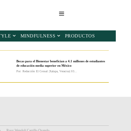
TYLE
MINDFULNESS
PRODUCTOS
Becas para el Bienestar benefician a 4.1 millones de estudiantes
de educación media superior en México
Por: Redacción El Censal |Xalapa, Veracruz| 03...
o
Rosy Wendoli Carrillo Ovando