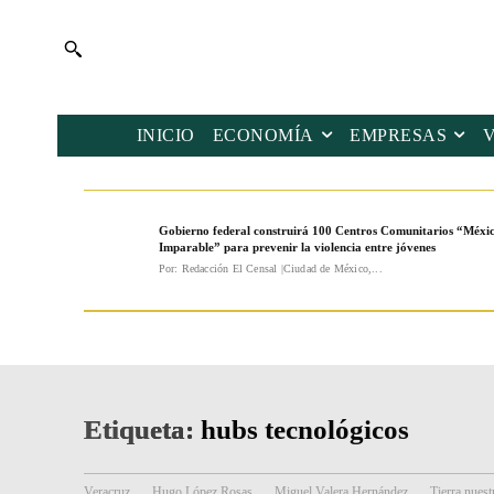
INICIO
ECONOMÍA
EMPRESAS
Gobierno federal construirá 100 Centros Comunitarios “Méxi
Imparable” para prevenir la violencia entre jóvenes
Por: Redacción El Censal |Ciudad de México,...
Etiqueta:
hubs tecnológicos
Veracruz
Hugo López Rosas
Miguel Valera Hernández
Tierra nuest