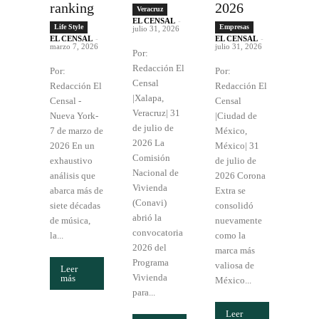
ranking
2026
Veracruz
EL CENSAL
-
Life Style
Empresas
julio 31, 2026
EL CENSAL
-
EL CENSAL
-
marzo 7, 2026
julio 31, 2026
Por:
Redacción El
Por:
Por:
Censal
Redacción El
Redacción El
|Xalapa,
Censal -
Censal
Veracruz| 31
Nueva York-
|Ciudad de
de julio de
7 de marzo de
México,
2026 La
2026 En un
México| 31
Comisión
exhaustivo
de julio de
Nacional de
análisis que
2026 Corona
Vivienda
abarca más de
Extra se
(Conavi)
siete décadas
consolidó
abrió la
de música,
nuevamente
convocatoria
la...
como la
2026 del
marca más
Programa
valiosa de
Leer
Vivienda
más
México...
para...
Leer