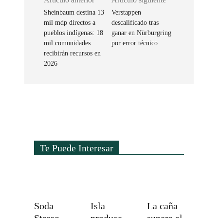
Sheinbaum destina 13
Verstappen
mil mdp directos a
descalificado tras
pueblos indígenas: 18
ganar en Nürburgring
mil comunidades
por error técnico
recibirán recursos en
2026
Te Puede Interesar
Soda
Isla
La caña
Stereo
produce
supera al