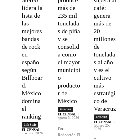
lidera la
más de
café:
lista de
235 mil
genera
las
tonelada
más de
mejores
s de piña
20
bandas
y se
millones
de rock
consolid
de
en
a como
tonelada
español
el mayor
s al año
según
municipi
y es el
Billboar
o
cultivo
d:
producto
más
México
r de
estratégi
domina
México
co de
el
Veracruz
Veracruz
EL CENSAL
-
ranking
Veracruz
agosto 3, 2026
EL CENSAL
-
Life Style
febrero 25,
Por:
2026
EL CENSAL
-
marzo 7, 2026
Redacción El