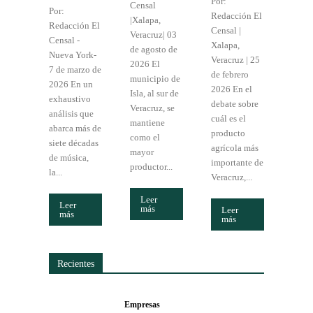
Por:
Censal
Por:
Redacción El
|Xalapa,
Redacción El
Censal |
Veracruz| 03
Censal -
Xalapa,
de agosto de
Nueva York-
Veracruz | 25
2026 El
7 de marzo de
de febrero
municipio de
2026 En un
2026 En el
Isla, al sur de
exhaustivo
debate sobre
Veracruz, se
análisis que
cuál es el
mantiene
abarca más de
producto
como el
siete décadas
agrícola más
mayor
de música,
importante de
productor...
la...
Veracruz,...
Leer
Leer
más
Leer
más
más
Recientes
Empresas