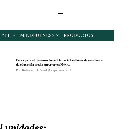
TYLE
MINDFULNESS
PRODUCTOS
Becas para el Bienestar benefician a 4.1 millones de estudiantes
de educación media superior en México
Por: Redacción El Censal |Xalapa, Veracruz| 03...
l unidades: