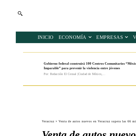
INICIO
ECONOMÍA
EMPRESAS
Gobierno federal construirá 100 Centros Comunitarios “Méxi
Imparable” para prevenir la violencia entre jóvenes
Por: Redacción El Censal |Ciudad de México,...
Veracruz
Venta de autos nuevos en Veracruz supera las 66 m
Venta de autos nuevo