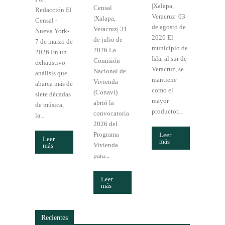
|Xalapa,
Censal
Redacción El
Veracruz| 03
|Xalapa,
Censal -
de agosto de
Veracruz| 31
Nueva York-
2026 El
de julio de
7 de marzo de
municipio de
2026 La
2026 En un
Isla, al sur de
Comisión
exhaustivo
Veracruz, se
Nacional de
análisis que
mantiene
Vivienda
abarca más de
como el
(Conavi)
siete décadas
mayor
abrió la
de música,
productor...
convocatoria
la...
2026 del
Programa
Leer
Leer
más
Vivienda
más
para...
Leer
más
Recientes