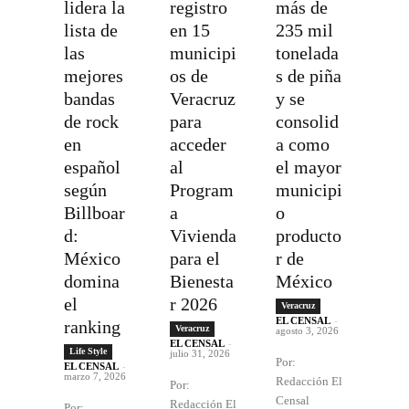
lidera la
registro
más de
lista de
en 15
235 mil
las
municipi
tonelada
mejores
os de
s de piña
bandas
Veracruz
y se
de rock
para
consolid
en
acceder
a como
español
al
el mayor
según
Program
municipi
Billboar
a
o
d:
Vivienda
producto
México
para el
r de
domina
Bienesta
México
el
r 2026
Veracruz
EL CENSAL
-
ranking
Veracruz
agosto 3, 2026
EL CENSAL
-
Life Style
julio 31, 2026
Por:
EL CENSAL
-
marzo 7, 2026
Redacción El
Por:
Censal
Redacción El
Por: