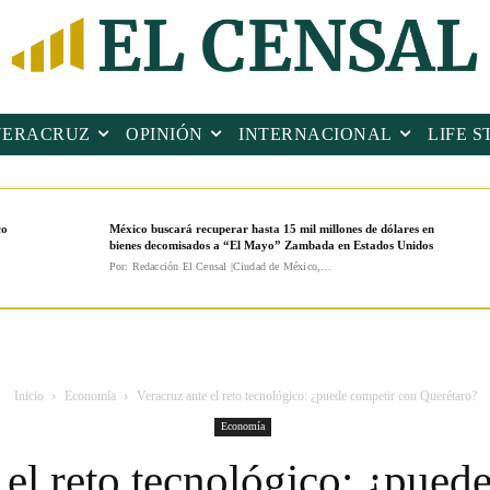
VERACRUZ
OPINIÓN
INTERNACIONAL
LIFE S
co
México buscará recuperar hasta 15 mil millones de dólares en
bienes decomisados a “El Mayo” Zambada en Estados Unidos
Por: Redacción El Censal |Ciudad de México,...
Inicio
Economía
Veracruz ante el reto tecnológico: ¿puede competir con Querétaro?
Economía
 el reto tecnológico: ¿pued