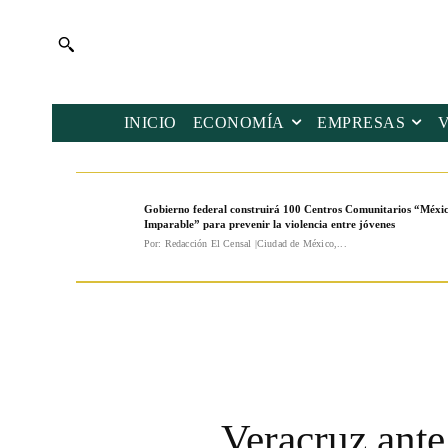
INICIO
ECONOMÍA
EMPRESAS
Gobierno federal construirá 100 Centros Comunitarios “Méxi
Imparable” para prevenir la violencia entre jóvenes
Por: Redacción El Censal |Ciudad de México,...
Veracruz ante