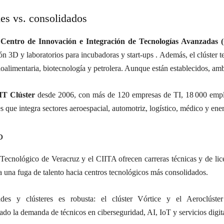
nes vs. consolidados
l
Centro de Innovación e Integración de Tecnologías Avanzadas 
ón 3D y laboratorios para incubadoras y start-ups .
Además, el clúster 
alimentaria, biotecnología y petrolera
.
Aunque están establecidos, ambo
IT Clúster
desde 2006, con más de 120 empresas de TI, 18 000 empl
 que integra sectores aeroespacial, automotriz, logístico, médico y ener
o
l Tecnológico de Veracruz y el CIITA ofrecen carreras técnicas y de lic
a una fuga de talento hacia centros tecnológicos más consolidados.
ades y clústeres es robusta: el clúster Vórtice y el Aeroclúste
do la demanda de técnicos en ciberseguridad, AI, IoT y servicios digit