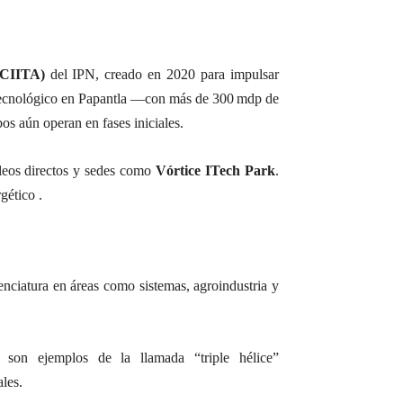
(CIITA)
del IPN, creado en 2020 para impulsar
tecnológico en Papantla —con más de 300 mdp de
s aún operan en fases iniciales.
eos directos y sedes como
Vórtice ITech Park
.
gético .
enciatura en áreas como sistemas, agroindustria y
r son ejemplos de la llamada “triple hélice”
ales
.