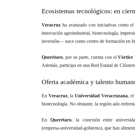
Ecosistemas tecnológicos: en cier
Veracruz
ha avanzado con iniciativas como e
innovación agroindustrial, biotecnología, impresi
inversión— nace como centro de formación en bio
Querétaro
, por su parte, cuenta con el
Vórtice 
Además, participa en una Red Estatal de Clústeres
Oferta académica y talento human
En
Veracruz
, la
Universidad Veracruzana
, e
biotecnología
.
No obstante, la región aún enfrent
En
Querétaro
, la conexión entre universid
(empresa‑universidad‑gobierno), que han alimenta