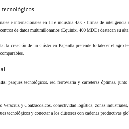
s tecnológicos
les e internacionales en TI e industria 4.0: 7 firmas de inteligencia a
e centros de datos multimillonarios (Equinix, 400 MDD) destacan su alta
a: la creación de un clúster en Papantla pretende fortalecer el agro-te
l comparables.
nal
ada
: parques tecnológicos, red ferroviaria y carreteras óptimas, junto
 Veracruz y Coatzacoalcos, conectividad logística, zonas industriales, e
ques tecnológicos y conectar a los clústeres con cadenas productivas glo