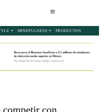
TYLE
MINDFULNESS
PRODUCTOS
Becas para el Bienestar benefician a 4.1 millones de estudiantes
de educación media superior en México
Por: Redacción El Censal |Xalapa, Veracruz| 03...
e competir con