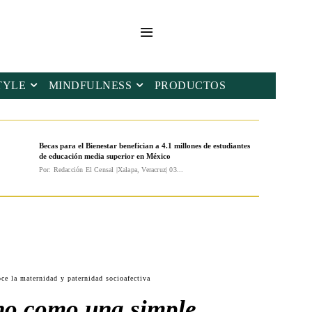
TYLE
MINDFULNESS
PRODUCTOS
Becas para el Bienestar benefician a 4.1 millones de estudiantes
de educación media superior en México
Por: Redacción El Censal |Xalapa, Veracruz| 03...
ce la maternidad y paternidad socioafectiva
no como una simple