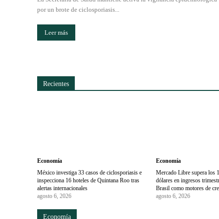
por un brote de ciclosporiasis...
Leer más
Recientes
Economía
Economía
México investiga 33 casos de ciclosporiasis e
Mercado Libre supera los 1
inspecciona 16 hoteles de Quintana Roo tras
dólares en ingresos trimes
alertas internacionales
Brasil como motores de cr
agosto 6, 2026
agosto 6, 2026
Economía