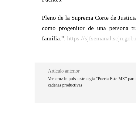
Pleno de la Suprema Corte de Justicia
como progenitor de una persona tra
familia.”
.
https://sjfsemanal.scjn.gob
Artículo anterior
Veracruz impulsa estrategia “Puerta Este MX” para a
cadenas productivas
Cuota