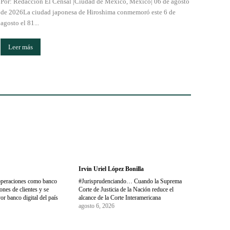
Por: Redacción El Censal |Ciudad de México, México| 06 de agosto
de 2026La ciudad japonesa de Hiroshima conmemoró este 6 de
agosto el 81...
Leer más
Irvin Uriel López Bonilla
operaciones como banco
#Jurisprudenciando… Cuando la Suprema
nes de clientes y se
Corte de Justicia de la Nación reduce el
or banco digital del país
alcance de la Corte Interamericana
agosto 6, 2026