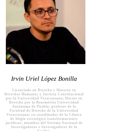
Irvin Uriel López Bonilla
Licenciado en Derecho y Maestro en
Derechos Humanos y Justicia Constitucional
por la Universidad Veracruzana; Doctor en
Derecho por la Benemérita Universidad
Autónoma de Puebla; profesor de la
Facultad de Derecho de la Universidad
Veracruzana; co-coordinador de la Clínica
de litigio estratégico transformaciones
jurídicas; miembro del Sistema Nacional de
Investigadoras e Investigadores de la