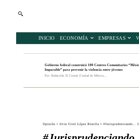
INICIO
ECONOMÍA
EMPRESAS
Gobierno federal construirá 100 Centros Comunitarios “Méxi
Imparable” para prevenir la violencia entre jóvenes
Por: Redacción El Censal |Ciudad de México,...
Opinión
Irvin Uriel López Bonilla
#Jurisprudenciando… La
#Jurisprudenciando…