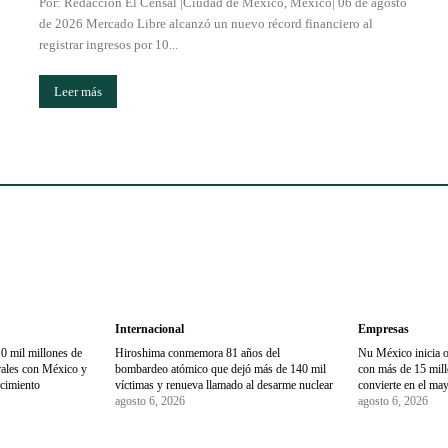
Por: Redacción El Censal |Ciudad de México, México| 06 de agosto
de 2026 Mercado Libre alcanzó un nuevo récord financiero al
registrar ingresos por 10...
Leer más
Internacional
Empresas
0 mil millones de
Hiroshima conmemora 81 años del
Nu México inicia 
trales con México y
bombardeo atómico que dejó más de 140 mil
con más de 15 millo
ecimiento
víctimas y renueva llamado al desarme nuclear
convierte en el may
agosto 6, 2026
agosto 6, 2026