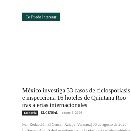
Te Puede Interesar
México investiga 33 casos de ciclosporiasis
e inspecciona 16 hoteles de Quintana Roo
tras alertas internacionales
EL CENSAL
-
agosto 6, 2026
Economía
Por: Redacción El Censal |Xalapa, Veracruz| 06 de agosto de 2026
La Secretaría de Salud mantiene activa la vigilancia epidemiológica