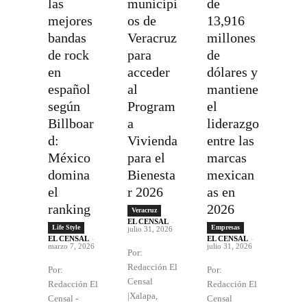
las
municipi
de
mejores
os de
13,916
bandas
Veracruz
millones
de rock
para
de
en
acceder
dólares y
español
al
mantiene
según
Program
el
Billboar
a
liderazgo
d:
Vivienda
entre las
México
para el
marcas
domina
Bienesta
mexican
el
r 2026
as en
ranking
2026
Veracruz
EL CENSAL
-
Life Style
Empresas
julio 31, 2026
EL CENSAL
-
EL CENSAL
-
marzo 7, 2026
julio 31, 2026
Por:
Redacción El
Por:
Por:
Censal
Redacción El
Redacción El
|Xalapa,
Censal -
Censal