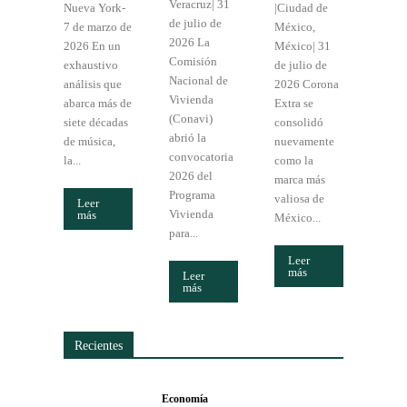
Veracruz| 31
Nueva York-
|Ciudad de
de julio de
7 de marzo de
México,
2026 La
2026 En un
México| 31
Comisión
exhaustivo
de julio de
Nacional de
análisis que
2026 Corona
Vivienda
abarca más de
Extra se
(Conavi)
siete décadas
consolidó
abrió la
de música,
nuevamente
convocatoria
la...
como la
2026 del
marca más
Programa
valiosa de
Leer
Vivienda
más
México...
para...
Leer
más
Leer
más
Recientes
Economía