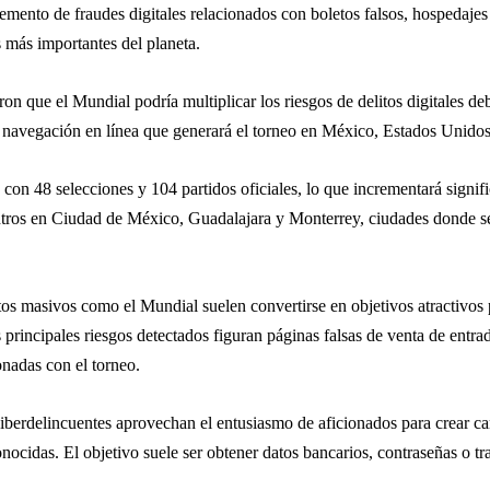
cremento de fraudes digitales relacionados con boletos falsos, hospedajes
 más importantes del planeta.
ron que el Mundial podría multiplicar los riesgos de delitos digitales 
 y navegación en línea que generará el torneo en México, Estados Unido
on 48 selecciones y 104 partidos oficiales, lo que incrementará signi
tros en Ciudad de México, Guadalajara y Monterrey, ciudades donde se e
tos masivos como el Mundial suelen convertirse en objetivos atractivos 
s principales riesgos detectados figuran páginas falsas de venta de entr
onadas con el torneo.
ciberdelincuentes aprovechan el entusiasmo de aficionados para crear 
onocidas. El objetivo suele ser obtener datos bancarios, contraseñas o t