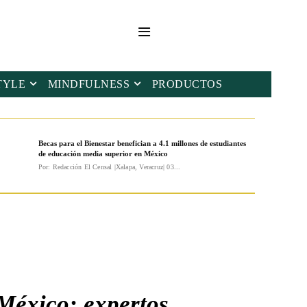
TYLE
MINDFULNESS
PRODUCTOS
Becas para el Bienestar benefician a 4.1 millones de estudiantes
de educación media superior en México
Por: Redacción El Censal |Xalapa, Veracruz| 03...
 México; expertos