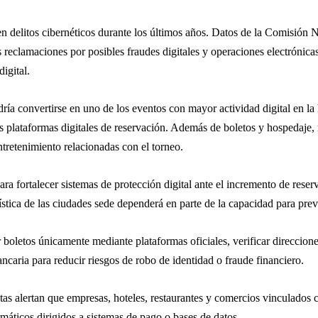
 delitos cibernéticos durante los últimos años. Datos de la
Comisión Na
s reclamaciones por posibles fraudes digitales y operaciones electróni
igital.
ía convertirse en uno de los eventos con mayor actividad digital en la 
s plataformas digitales de reservación. Además de boletos y hospedaje, 
tretenimiento relacionadas con el torneo.
para fortalecer sistemas de protección digital ante el incremento de res
stica de las ciudades sede dependerá en parte de la capacidad para preve
 boletos únicamente mediante plataformas oficiales, verificar direccion
ncaria para reducir riesgos de robo de identidad o fraude financiero.
as alertan que empresas, hoteles, restaurantes y comercios vinculados c
áticos dirigidos a sistemas de pago o bases de datos.