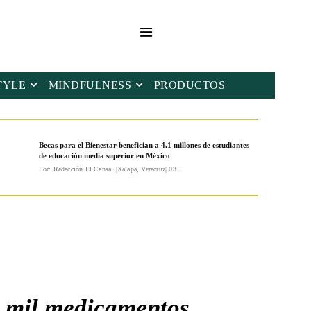
TYLE
MINDFULNESS
PRODUCTOS
Becas para el Bienestar benefician a 4.1 millones de estudiantes
de educación media superior en México
Por: Redacción El Censal |Xalapa, Veracruz| 03...
 9 mil medicamentos