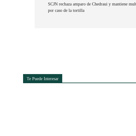
SCJN rechaza amparo de Chedraui y mantiene mult
por caso de la tortilla
Cuota
Te Puede Interesar