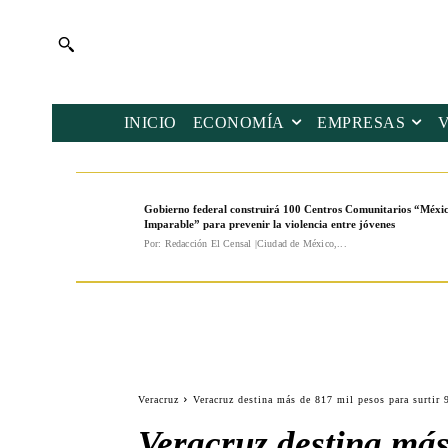
INICIO
ECONOMÍA
EMPRESAS
Gobierno federal construirá 100 Centros Comunitarios “Méxi
Imparable” para prevenir la violencia entre jóvenes
Por: Redacción El Censal |Ciudad de México,...
Veracruz
Veracruz destina más de 817 mil pesos para surtir
Veracruz destina más