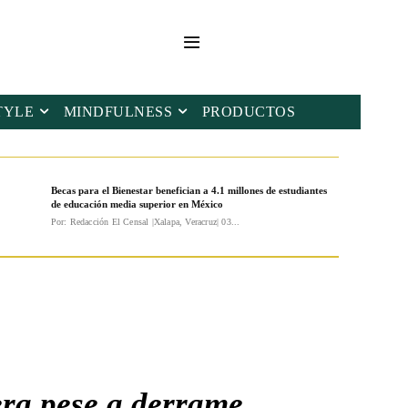
TYLE
MINDFULNESS
PRODUCTOS
Becas para el Bienestar benefician a 4.1 millones de estudiantes
de educación media superior en México
Por: Redacción El Censal |Xalapa, Veracruz| 03...
ra pese a derrame