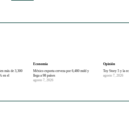
Economía
Opinión
den más de 3,300
México exporta cerveza por 6,480 mdd y
Toy Story 5 y la e
% en el
llega a 98 países
agosto 7, 2026
agosto 7, 2026