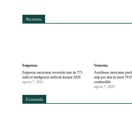
Recientes
Empresas
Veracruz
Empresas mexicanas invertirán más de 775
Aerolíneas mexicanas pier
mdd en inteligencia artificial durante 2026
mdp por alza de hasta 79.6
agosto 7, 2026
combustible
agosto 7, 2026
Economía