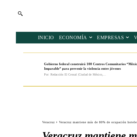
INICIO
ECONOMÍA
EMPRESAS
Gobierno federal construirá 100 Centros Comunitarios “Méxi
Imparable” para prevenir la violencia entre jóvenes
Por: Redacción El Censal |Ciudad de México,...
Veracruz
Veracruz mantiene más de 80% de ocupación hotele
Veracruz mantiene m