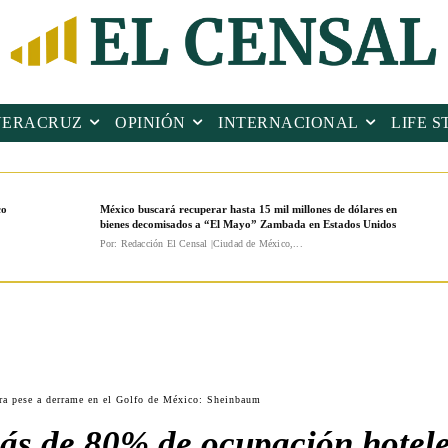
VERACRUZ
OPINIÓN
INTERNACIONAL
LIFE S
co
México buscará recuperar hasta 15 mil millones de dólares en
bienes decomisados a “El Mayo” Zambada en Estados Unidos
Por: Redacción El Censal |Ciudad de México,...
ra pese a derrame en el Golfo de México: Sheinbaum
ás de 80% de ocupación hotele