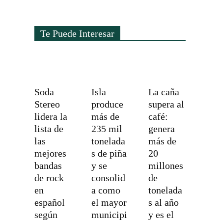
Te Puede Interesar
Soda
Isla
La caña
Stereo
produce
supera al
lidera la
más de
café:
lista de
235 mil
genera
las
tonelada
más de
mejores
s de piña
20
bandas
y se
millones
de rock
consolid
de
en
a como
tonelada
español
el mayor
s al año
según
municipi
y es el