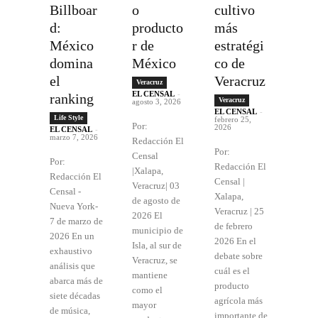
Billboar
o
cultivo
d:
producto
más
México
r de
estratégi
domina
México
co de
el
Veracruz
Veracruz
EL CENSAL
-
ranking
Veracruz
agosto 3, 2026
EL CENSAL
-
Life Style
febrero 25,
Por:
2026
EL CENSAL
-
marzo 7, 2026
Redacción El
Por:
Censal
Por:
Redacción El
|Xalapa,
Redacción El
Censal |
Veracruz| 03
Censal -
Xalapa,
de agosto de
Nueva York-
Veracruz | 25
2026 El
7 de marzo de
de febrero
municipio de
2026 En un
2026 En el
Isla, al sur de
exhaustivo
debate sobre
Veracruz, se
análisis que
cuál es el
mantiene
abarca más de
producto
como el
siete décadas
agrícola más
mayor
de música,
importante de