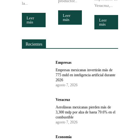
productor...
la...
Veracruz,...
Leer
Leer
más
Leer
más
más
Recientes
Empresas
Empresas mexicanas invertirán más de
775 mdd en inteligencia artificial durante
2026
agosto 7, 2026
Veracruz
Aerolíneas mexicanas pierden más de
3,300 mdp por alza de hasta 79.6% en el
combustible
agosto 7, 2026
Economía