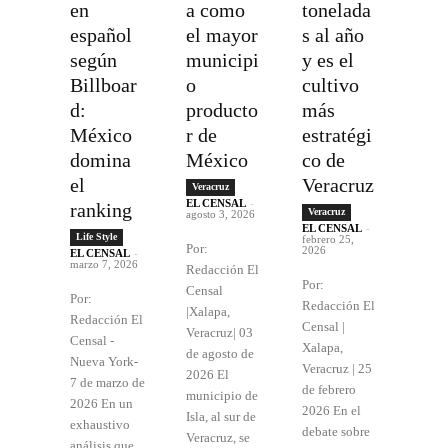
en
a como
tonelada
español
el mayor
s al año
según
municipi
y es el
Billboar
o
cultivo
d:
producto
más
México
r de
estratégi
domina
México
co de
el
Veracruz
Veracruz
EL CENSAL
-
ranking
Veracruz
agosto 3, 2026
EL CENSAL
-
Life Style
febrero 25,
Por:
2026
EL CENSAL
-
marzo 7, 2026
Redacción El
Por:
Censal
Por:
Redacción El
|Xalapa,
Redacción El
Censal |
Veracruz| 03
Censal -
Xalapa,
de agosto de
Nueva York-
Veracruz | 25
2026 El
7 de marzo de
de febrero
municipio de
2026 En un
2026 En el
Isla, al sur de
exhaustivo
debate sobre
Veracruz, se
análisis que