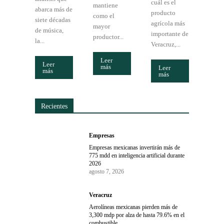
cuál es el
mantiene
abarca más de
producto
como el
siete décadas
agrícola más
mayor
de música,
importante de
productor...
la...
Veracruz,...
Leer
Leer
más
Leer
más
más
Recientes
Empresas
Empresas mexicanas invertirán más de
775 mdd en inteligencia artificial durante
2026
agosto 7, 2026
Veracruz
Aerolíneas mexicanas pierden más de
3,300 mdp por alza de hasta 79.6% en el
combustible