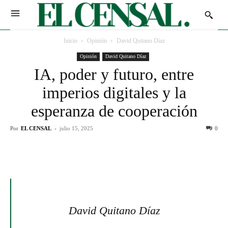
Inicio
Opinión
David Quitano Díaz
Opinión
David Quitano Díaz
IA, poder y futuro, entre
imperios digitales y la
esperanza de cooperación
Por
EL CENSAL
-
julio 15, 2025
0
David Quitano Díaz