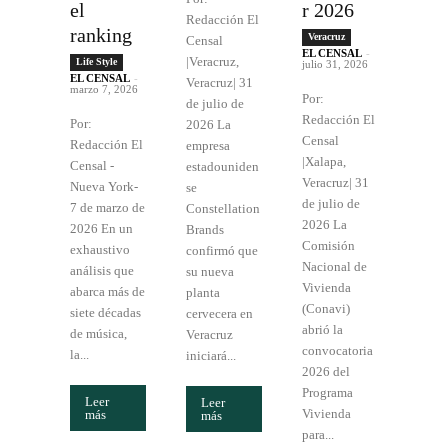
el
r 2026
Redacción El
ranking
Veracruz
Censal
EL CENSAL
-
|Veracruz,
Life Style
julio 31, 2026
EL CENSAL
-
Veracruz| 31
marzo 7, 2026
Por:
de julio de
Redacción El
Por:
2026 La
Censal
Redacción El
empresa
|Xalapa,
Censal -
estadouniden
Veracruz| 31
Nueva York-
se
de julio de
7 de marzo de
Constellation
2026 La
2026 En un
Brands
Comisión
exhaustivo
confirmó que
Nacional de
análisis que
su nueva
Vivienda
abarca más de
planta
(Conavi)
siete décadas
cervecera en
abrió la
de música,
Veracruz
convocatoria
la...
iniciará...
2026 del
Programa
Leer
Leer
Vivienda
más
más
para...