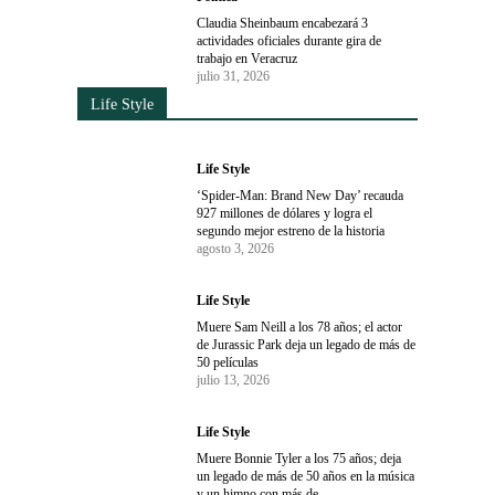
Claudia Sheinbaum encabezará 3
actividades oficiales durante gira de
trabajo en Veracruz
julio 31, 2026
Life Style
Life Style
‘Spider-Man: Brand New Day’ recauda
927 millones de dólares y logra el
segundo mejor estreno de la historia
agosto 3, 2026
Life Style
Muere Sam Neill a los 78 años; el actor
de Jurassic Park deja un legado de más de
50 películas
julio 13, 2026
Life Style
Muere Bonnie Tyler a los 75 años; deja
un legado de más de 50 años en la música
y un himno con más de...