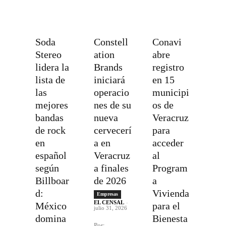
Soda
Constell
Conavi
Stereo
ation
abre
lidera la
Brands
registro
lista de
iniciará
en 15
las
operacio
municipi
mejores
nes de su
os de
bandas
nueva
Veracruz
de rock
cervecerí
para
en
a en
acceder
español
Veracruz
al
según
a finales
Program
Billboar
de 2026
a
d:
Vivienda
Empresas
EL CENSAL
-
México
para el
julio 31, 2026
domina
Bienesta
Por: