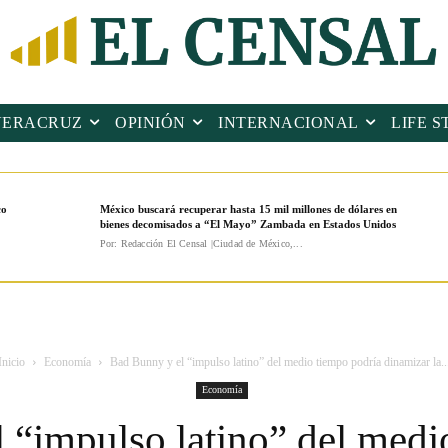
VERACRUZ
OPINIÓN
INTERNACIONAL
LIFE S
co
México buscará recuperar hasta 15 mil millones de dólares en
bienes decomisados a “El Mayo” Zambada en Estados Unidos
Por: Redacción El Censal |Ciudad de México,...
Inicio
Economía
Bad Bunny y el “impulso latino” del medio tiempo podría dinamizar la..
Economía
 “impulso latino” del medi