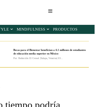
TYLE
MINDFULNESS
PRODUCTOS
Becas para el Bienestar benefician a 4.1 millones de estudiantes
de educación media superior en México
Por: Redacción El Censal |Xalapa, Veracruz| 03...
.
o tiempo podría