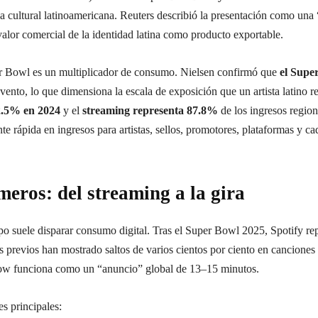
ca cultural latinoamericana. Reuters describió la presentación como una
lor comercial de la identidad latina como producto exportable.
er Bowl es un multiplicador de consumo. Nielsen confirmó que
el Supe
evento, lo que dimensiona la escala de exposición que un artista latino 
2.5% en 2024
y el
streaming representa 87.8%
de los ingresos region
e rápida en ingresos para artistas, sellos, promotores, plataformas y ca
meros: del streaming a la gira
po suele disparar consumo digital. Tras el Super Bowl 2025, Spotify r
 previos han mostrado saltos de varios cientos por ciento en canciones 
l show funciona como un “anuncio” global de 13–15 minutos.
s principales: