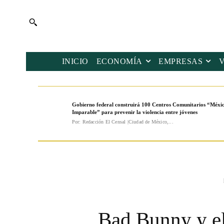
INICIO
ECONOMÍA
EMPRESAS
Gobierno federal construirá 100 Centros Comunitarios “Méxi
Imparable” para prevenir la violencia entre jóvenes
Por: Redacción El Censal |Ciudad de México,...
Bad Bunny y el