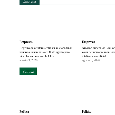
Empresas
Empresas
Empresas
Registro de celulares entra en su etapa final:
Amazon supera los 3 billon
usuarios tienen hasta el 31 de agosto para
valor de mercado impulsada
vincular su línea con la CURP
inteligencia artificial
agosto 3, 2026
agosto 3, 2026
Política
Política
Política