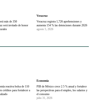
Veracruz
erá más de 350
Veracruz registra 1,726 aprehensiones y
uz será invitado de honor
aumenta 154 % las detenciones durante 2026
turales
agosto 5, 2026
Economía
omía reactiva bolsa de 110
PIB de México crece 2.5 % anual y fortalece
n créditos para fortalecer a
las perspectivas para el empleo, los salarios y
alzado
el consumo
julio 31, 2026