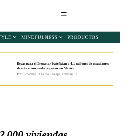
TYLE
MINDFULNESS
PRODUCTOS
Becas para el Bienestar benefician a 4.1 millones de estudiantes
de educación media superior en México
Por: Redacción El Censal |Xalapa, Veracruz| 03...
2 000 viviendas