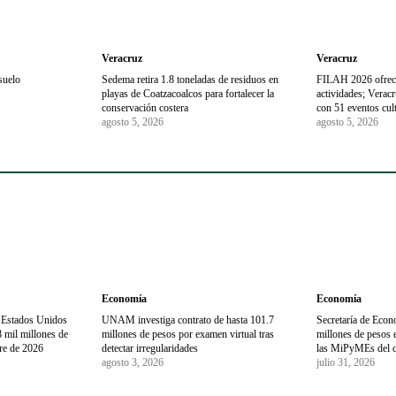
Veracruz
Veracruz
suelo
Sedema retira 1.8 toneladas de residuos en
FILAH 2026 ofrec
playas de Coatzacoalcos para fortalecer la
actividades; Veracr
conservación costera
con 51 eventos cul
agosto 5, 2026
agosto 5, 2026
Economía
Economía
 Estados Unidos
UNAM investiga contrato de hasta 101.7
Secretaría de Econ
 mil millones de
millones de pesos por examen virtual tras
millones de pesos e
tre de 2026
detectar irregularidades
las MiPyMEs del c
agosto 3, 2026
julio 31, 2026