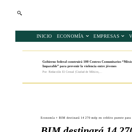
INICIO
ECONOMÍA
EMPRESAS
Gobierno federal construirá 100 Centros Comunitarios “Méxi
Imparable” para prevenir la violencia entre jóvenes
Por: Redacción El Censal |Ciudad de México,...
Economía
BIM destinará 14 270 mdp en crédito puente para
BIM destinará 14 270