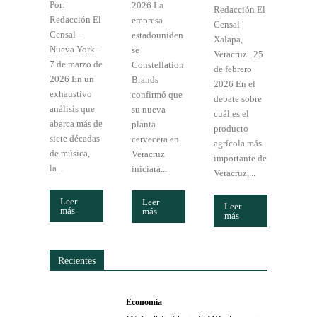
Por:
2026 La
Redacción El
Redacción El
empresa
Censal |
Censal -
estadouniden
Xalapa,
Nueva York-
se
Veracruz | 25
7 de marzo de
Constellation
de febrero
2026 En un
Brands
2026 En el
exhaustivo
confirmó que
debate sobre
análisis que
su nueva
cuál es el
abarca más de
planta
producto
siete décadas
cervecera en
agrícola más
de música,
Veracruz
importante de
la...
iniciará...
Veracruz,...
Leer
Leer
Leer
más
más
más
Recientes
Economía