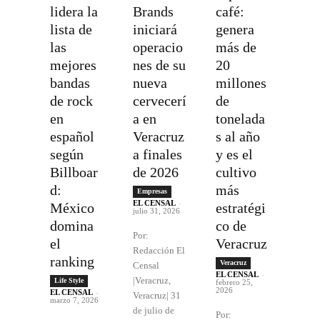
lidera la
Brands
café:
lista de
iniciará
genera
las
operacio
más de
mejores
nes de su
20
bandas
nueva
millones
de rock
cervecerí
de
en
a en
tonelada
español
Veracruz
s al año
según
a finales
y es el
Billboar
de 2026
cultivo
d:
más
Empresas
EL CENSAL
-
México
estratégi
julio 31, 2026
domina
co de
Por:
el
Veracruz
Redacción El
ranking
Veracruz
Censal
EL CENSAL
-
|Veracruz,
Life Style
febrero 25,
2026
EL CENSAL
-
Veracruz| 31
marzo 7, 2026
de julio de
Por: