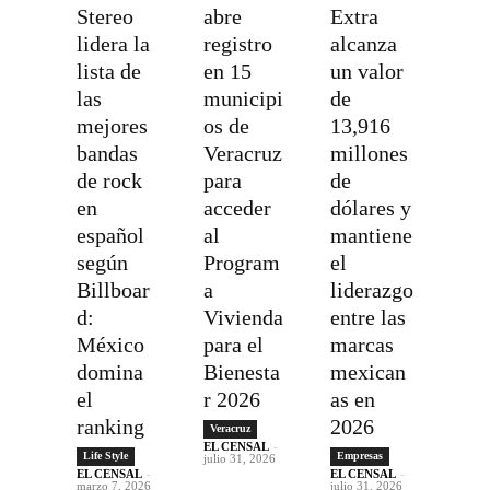
Stereo
abre
Extra
lidera la
registro
alcanza
lista de
en 15
un valor
las
municipi
de
mejores
os de
13,916
bandas
Veracruz
millones
de rock
para
de
en
acceder
dólares y
español
al
mantiene
según
Program
el
Billboar
a
liderazgo
d:
Vivienda
entre las
México
para el
marcas
domina
Bienesta
mexican
el
r 2026
as en
ranking
2026
Veracruz
EL CENSAL
-
Life Style
Empresas
julio 31, 2026
EL CENSAL
-
EL CENSAL
-
marzo 7, 2026
julio 31, 2026