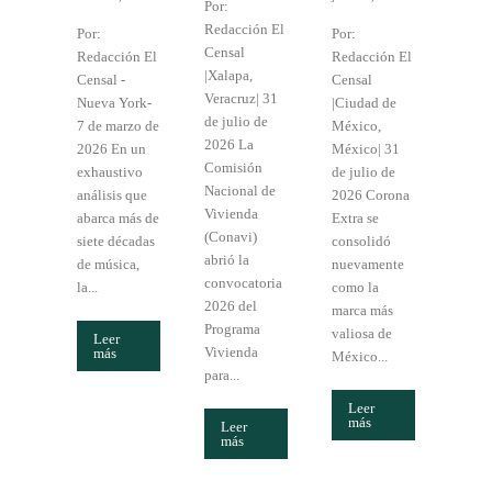
Por:
Redacción El
Por:
Por:
Censal
Redacción El
Redacción El
|Xalapa,
Censal -
Censal
Veracruz| 31
Nueva York-
|Ciudad de
de julio de
7 de marzo de
México,
2026 La
2026 En un
México| 31
Comisión
exhaustivo
de julio de
Nacional de
análisis que
2026 Corona
Vivienda
abarca más de
Extra se
(Conavi)
siete décadas
consolidó
abrió la
de música,
nuevamente
convocatoria
la...
como la
2026 del
marca más
Programa
valiosa de
Leer
Vivienda
más
México...
para...
Leer
más
Leer
más